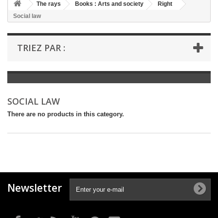
+
The rays
Books : Arts and society
Right
Social law
+
BOOKS : LITERATURE
+
BOOKS : YOUTH
TRIEZ PAR :
+
BOOKS : COMICS AND HUMOUR
+
BOOKS : LEISURE AND PRACTICAL LIFE
+
BOOKS : SCHOOL AND DICTIONARY
SOCIAL LAW
+
LIVRES ANCIENS AVANT 1945
There are no products in this category.
Newsletter