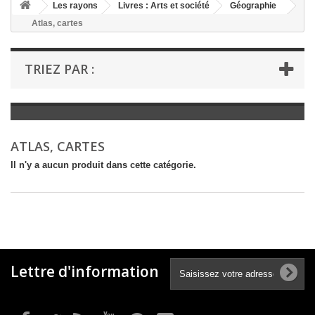
+
Les rayons
Livres : Arts et société
Géographie
Atlas, cartes
+
LIVRES : LITTÉRATURE
+
LIVRES : JEUNESSE
TRIEZ PAR :
+
LIVRES : BD ET HUMOUR
+
LIVRES : LOISIRS ET VIE PRATIQUE
+
LIVRES : SCOLAIRE ET DICTIONNAIRE
ATLAS, CARTES
+
LIVRES ANCIENS AVANT 1900
Il n'y a aucun produit dans cette catégorie.
Lettre d'information