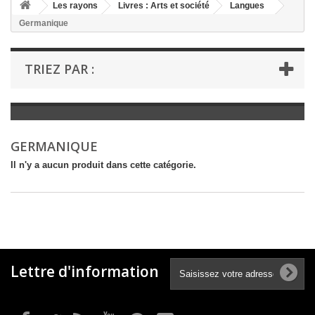
+
Les rayons
Livres : Arts et société
Langues
Germanique
+
LIVRES : LITTÉRATURE
+
LIVRES : JEUNESSE
TRIEZ PAR :
+
LIVRES : BD ET HUMOUR
+
LIVRES : LOISIRS ET VIE PRATIQUE
+
LIVRES : SCOLAIRE ET DICTIONNAIRE
GERMANIQUE
+
LIVRES ANCIENS AVANT 1900
Il n'y a aucun produit dans cette catégorie.
Lettre d'information