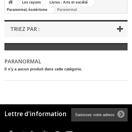
+
Les rayons
Livres : Arts et société
Paranormal, ésotérisme
Paranormal
+
LIVRES : LITTÉRATURE
+
LIVRES : JEUNESSE
TRIEZ PAR :
+
LIVRES : BD ET HUMOUR
+
LIVRES : LOISIRS ET VIE PRATIQUE
+
LIVRES : SCOLAIRE ET DICTIONNAIRE
PARANORMAL
+
LIVRES ANCIENS AVANT 1900
Il n'y a aucun produit dans cette catégorie.
Lettre d'information