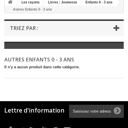
+
Les rayons
Livres : Jeunesse
Enfants 0 - 3 ans
Autres Enfants 0 - 3 ans
+
LIVRES : LITTÉRATURE
+
LIVRES : JEUNESSE
TRIEZ PAR :
+
LIVRES : BD ET HUMOUR
+
LIVRES : LOISIRS ET VIE PRATIQUE
+
LIVRES : SCOLAIRE ET DICTIONNAIRE
AUTRES ENFANTS 0 - 3 ANS
+
LIVRES ANCIENS AVANT 1900
Il n'y a aucun produit dans cette catégorie.
Lettre d'information