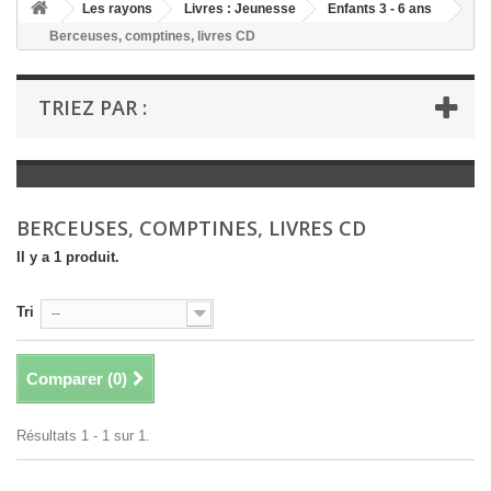
+
Les rayons
Livres : Jeunesse
Enfants 3 - 6 ans
Berceuses, comptines, livres CD
+
LIVRES : LITTÉRATURE
+
LIVRES : JEUNESSE
TRIEZ PAR :
+
LIVRES : BD ET HUMOUR
+
LIVRES : LOISIRS ET VIE PRATIQUE
+
LIVRES : SCOLAIRE ET DICTIONNAIRE
BERCEUSES, COMPTINES, LIVRES CD
+
LIVRES ANCIENS AVANT 1900
Il y a 1 produit.
Tri
--
Comparer (
0
)
Résultats 1 - 1 sur 1.