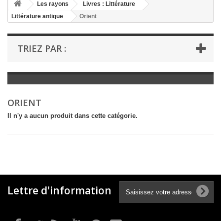
+
Les rayons
Livres : Littérature
Littérature antique
Orient
+
LIVRES : LITTÉRATURE
+
LIVRES : JEUNESSE
TRIEZ PAR :
+
LIVRES : BD ET HUMOUR
+
LIVRES : LOISIRS ET VIE PRATIQUE
+
LIVRES : SCOLAIRE ET DICTIONNAIRE
ORIENT
+
LIVRES ANCIENS AVANT 1900
Il n'y a aucun produit dans cette catégorie.
Lettre d'information