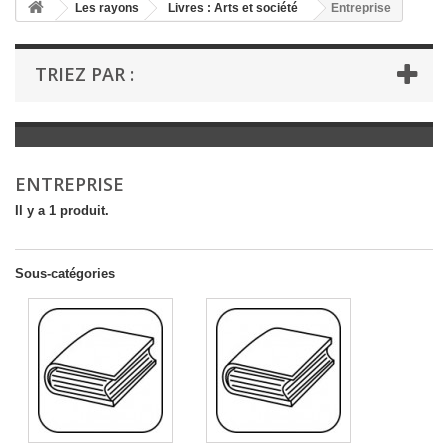
+
Les rayons
Livres : Arts et société
Entreprise
+
LIVRES : LITTÉRATURE
TRIEZ PAR :
+
LIVRES : JEUNESSE
+
LIVRES : BD ET HUMOUR
+
LIVRES : LOISIRS ET VIE PRATIQUE
ENTREPRISE
+
LIVRES : SCOLAIRE ET DICTIONNAIRE
Il y a 1 produit.
+
LIVRES ANCIENS AVANT 1900
Sous-catégories