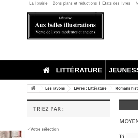
La librairie
Bons plans et réductions
Etats des livres
M
LITTÉRATURE
JEUNES
Les rayons
Livres : Littérature
Romans hist
TRIEZ PAR :
MOYE
Votre sélection
Tri
--