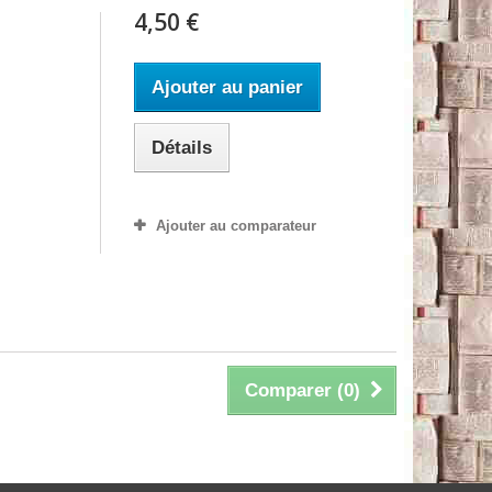
4,50 €
Ajouter au panier
Détails
Ajouter au comparateur
Comparer (
0
)