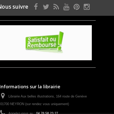
Nous suivre
Informations sur la librairie
Librairie Aux belles illustrations, 164 route de Genève
01700 NEYRON (sur rendez vous uniquement)
Appelez-nous au :
04 78 58 23 27