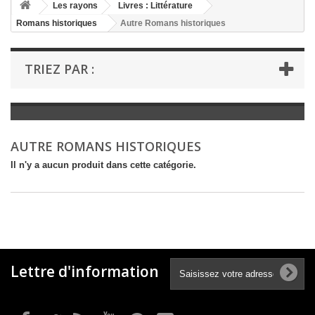
+
Les rayons
Livres : Littérature
Romans historiques
Autre Romans historiques
+
LIVRES : LITTÉRATURE
+
LIVRES : JEUNESSE
TRIEZ PAR :
+
LIVRES : BD ET HUMOUR
+
LIVRES : LOISIRS ET VIE PRATIQUE
+
LIVRES : SCOLAIRE ET DICTIONNAIRE
AUTRE ROMANS HISTORIQUES
+
LIVRES ANCIENS AVANT 1900
Il n'y a aucun produit dans cette catégorie.
Lettre d'information