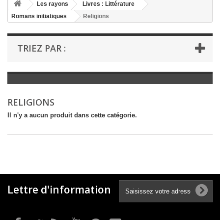
+
Les rayons
Livres : Littérature
Romans initiatiques
Religions
+
LIVRES : LITTÉRATURE
+
LIVRES : JEUNESSE
TRIEZ PAR :
+
LIVRES : BD ET HUMOUR
+
LIVRES : LOISIRS ET VIE PRATIQUE
+
LIVRES : SCOLAIRE ET DICTIONNAIRE
RELIGIONS
+
LIVRES ANCIENS AVANT 1900
Il n'y a aucun produit dans cette catégorie.
Lettre d'information