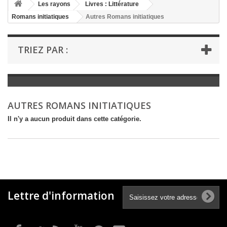
+
Les rayons
Livres : Littérature
Romans initiatiques
Autres Romans initiatiques
+
LIVRES : LITTÉRATURE
+
LIVRES : JEUNESSE
TRIEZ PAR :
+
LIVRES : BD ET HUMOUR
+
LIVRES : LOISIRS ET VIE PRATIQUE
+
LIVRES : SCOLAIRE ET DICTIONNAIRE
AUTRES ROMANS INITIATIQUES
+
LIVRES ANCIENS AVANT 1900
Il n'y a aucun produit dans cette catégorie.
Lettre d'information