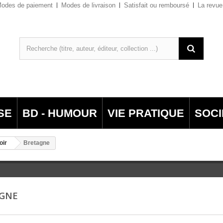
odes de paiement
Modes de livraison
Satisfait ou remboursé
La revue
SE
BD - HUMOUR
VIE PRATIQUE
SOCI
oir
Bretagne
AGNE