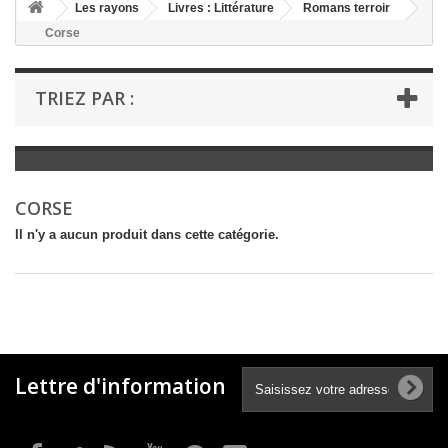
+
Les rayons
Livres : Littérature
Romans terroir
Corse
+
LIVRES : LITTÉRATURE
+
LIVRES : JEUNESSE
TRIEZ PAR :
+
LIVRES : BD ET HUMOUR
+
LIVRES : LOISIRS ET VIE PRATIQUE
+
LIVRES : SCOLAIRE ET DICTIONNAIRE
CORSE
+
LIVRES ANCIENS AVANT 1900
Il n'y a aucun produit dans cette catégorie.
Lettre d'information