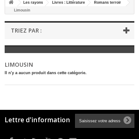
+
Les rayons
Livres : Littérature
Romans terroir
Limousin
+
LIVRES : LITTÉRATURE
+
LIVRES : JEUNESSE
TRIEZ PAR :
+
LIVRES : BD ET HUMOUR
+
LIVRES : LOISIRS ET VIE PRATIQUE
+
LIVRES : SCOLAIRE ET DICTIONNAIRE
LIMOUSIN
+
LIVRES ANCIENS AVANT 1900
Il n'y a aucun produit dans cette catégorie.
Lettre d'information