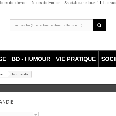
odes de paiement
Modes de livraison
Satisfait ou remboursé
La revue
SE
BD - HUMOUR
VIE PRATIQUE
SOCI
oir
Normandie
ANDIE