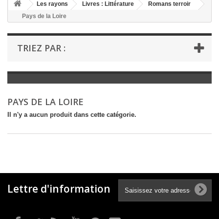
+
Les rayons
Livres : Littérature
Romans terroir
Pays de la Loire
+
LIVRES : LITTÉRATURE
+
LIVRES : JEUNESSE
TRIEZ PAR :
+
LIVRES : BD ET HUMOUR
+
LIVRES : LOISIRS ET VIE PRATIQUE
+
LIVRES : SCOLAIRE ET DICTIONNAIRE
PAYS DE LA LOIRE
+
LIVRES ANCIENS AVANT 1900
Il n'y a aucun produit dans cette catégorie.
Lettre d'information