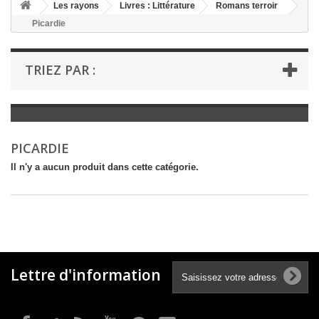
+
Les rayons
Livres : Littérature
Romans terroir
Picardie
+
LIVRES : LITTÉRATURE
+
LIVRES : JEUNESSE
TRIEZ PAR :
+
LIVRES : BD ET HUMOUR
+
LIVRES : LOISIRS ET VIE PRATIQUE
+
LIVRES : SCOLAIRE ET DICTIONNAIRE
PICARDIE
+
LIVRES ANCIENS AVANT 1900
Il n'y a aucun produit dans cette catégorie.
Lettre d'information