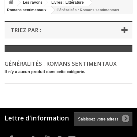
+
Les rayons
Livres : Littérature
Romans sentimentaux
Généralités : Romans sentimentaux
+
LIVRES : LITTÉRATURE
+
LIVRES : JEUNESSE
TRIEZ PAR :
+
LIVRES : BD ET HUMOUR
+
LIVRES : LOISIRS ET VIE PRATIQUE
+
LIVRES : SCOLAIRE ET DICTIONNAIRE
GÉNÉRALITÉS : ROMANS SENTIMENTAUX
+
LIVRES ANCIENS AVANT 1900
Il n'y a aucun produit dans cette catégorie.
Lettre d'information