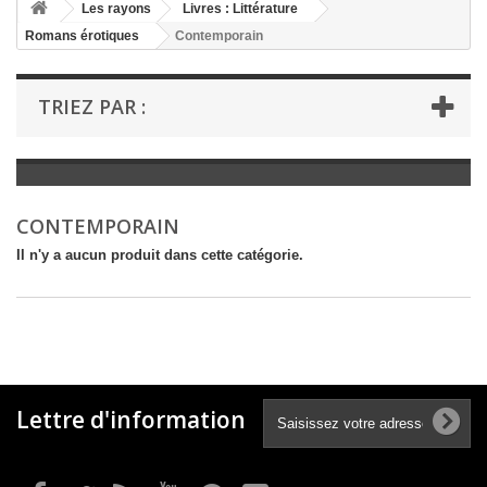
+
Les rayons
Livres : Littérature
Romans érotiques
Contemporain
+
LIVRES : LITTÉRATURE
+
LIVRES : JEUNESSE
TRIEZ PAR :
+
LIVRES : BD ET HUMOUR
+
LIVRES : LOISIRS ET VIE PRATIQUE
+
LIVRES : SCOLAIRE ET DICTIONNAIRE
CONTEMPORAIN
+
LIVRES ANCIENS AVANT 1900
Il n'y a aucun produit dans cette catégorie.
Lettre d'information