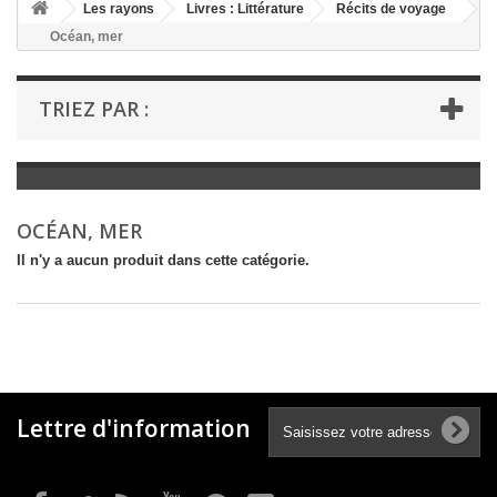
+
Les rayons
Livres : Littérature
Récits de voyage
Océan, mer
+
LIVRES : LITTÉRATURE
+
LIVRES : JEUNESSE
TRIEZ PAR :
+
LIVRES : BD ET HUMOUR
+
LIVRES : LOISIRS ET VIE PRATIQUE
+
LIVRES : SCOLAIRE ET DICTIONNAIRE
OCÉAN, MER
+
LIVRES ANCIENS AVANT 1900
Il n'y a aucun produit dans cette catégorie.
Lettre d'information