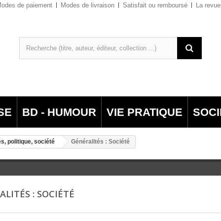
odes de paiement
Modes de livraison
Satisfait ou remboursé
La revue
SE
BD - HUMOUR
VIE PRATIQUE
SOCI
s, politique, société
Généralités : Société
ALITÉS : SOCIÉTÉ