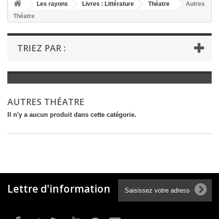
+
Les rayons
Livres : Littérature
Théatre
Autres
Théatre
+
LIVRES : LITTÉRATURE
+
LIVRES : JEUNESSE
TRIEZ PAR :
+
LIVRES : BD ET HUMOUR
+
LIVRES : LOISIRS ET VIE PRATIQUE
+
LIVRES : SCOLAIRE ET DICTIONNAIRE
AUTRES THÉATRE
+
LIVRES ANCIENS AVANT 1900
Il n'y a aucun produit dans cette catégorie.
Lettre d'information