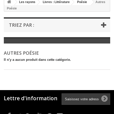
+
Les rayons
Livres : Littérature
Poésie
Autres
Poésie
+
LIVRES : LITTÉRATURE
+
LIVRES : JEUNESSE
TRIEZ PAR :
+
LIVRES : BD ET HUMOUR
+
LIVRES : LOISIRS ET VIE PRATIQUE
+
LIVRES : SCOLAIRE ET DICTIONNAIRE
AUTRES POÉSIE
+
LIVRES ANCIENS AVANT 1900
Il n'y a aucun produit dans cette catégorie.
Lettre d'information