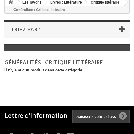
+
Les rayons
Livres : Littérature
Critique littéraire
Généralités : Critique littéraire
+
LIVRES : LITTÉRATURE
+
LIVRES : JEUNESSE
TRIEZ PAR :
+
LIVRES : BD ET HUMOUR
+
LIVRES : LOISIRS ET VIE PRATIQUE
+
LIVRES : SCOLAIRE ET DICTIONNAIRE
GÉNÉRALITÉS : CRITIQUE LITTÉRAIRE
+
LIVRES ANCIENS AVANT 1900
Il n'y a aucun produit dans cette catégorie.
Lettre d'information