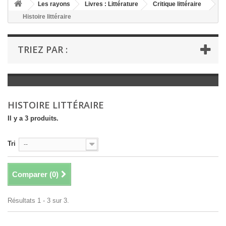
+
Les rayons
Livres : Littérature
Critique littéraire
Histoire littéraire
+
LIVRES : LITTÉRATURE
+
LIVRES : JEUNESSE
TRIEZ PAR :
+
LIVRES : BD ET HUMOUR
+
LIVRES : LOISIRS ET VIE PRATIQUE
+
LIVRES : SCOLAIRE ET DICTIONNAIRE
HISTOIRE LITTÉRAIRE
+
LIVRES ANCIENS AVANT 1900
Il y a 3 produits.
Tri
--
Comparer (
0
)
Résultats 1 - 3 sur 3.