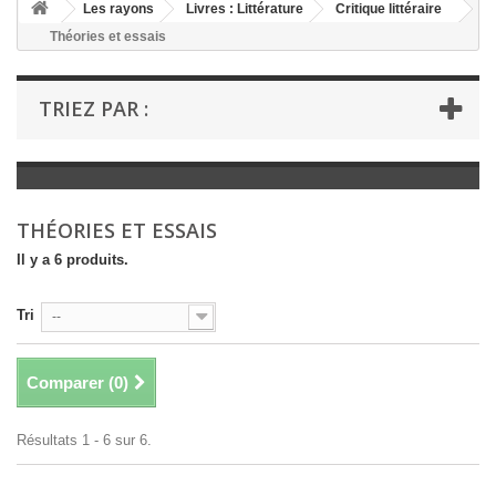
+
Les rayons
Livres : Littérature
Critique littéraire
Théories et essais
+
LIVRES : LITTÉRATURE
+
LIVRES : JEUNESSE
TRIEZ PAR :
+
LIVRES : BD ET HUMOUR
+
LIVRES : LOISIRS ET VIE PRATIQUE
+
LIVRES : SCOLAIRE ET DICTIONNAIRE
THÉORIES ET ESSAIS
+
LIVRES ANCIENS AVANT 1900
Il y a 6 produits.
Tri
--
Comparer (
0
)
Résultats 1 - 6 sur 6.