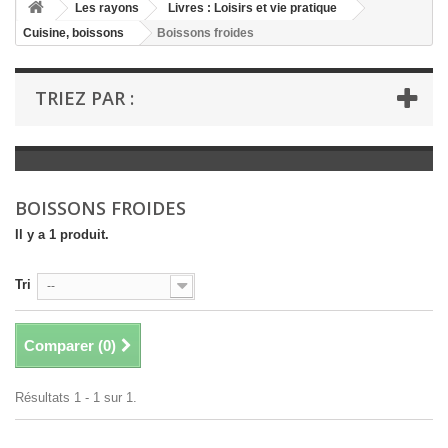
+
Les rayons
Livres : Loisirs et vie pratique
Cuisine, boissons
Boissons froides
+
LIVRES : LITTÉRATURE
+
LIVRES : JEUNESSE
TRIEZ PAR :
+
LIVRES : BD ET HUMOUR
+
LIVRES : LOISIRS ET VIE PRATIQUE
+
LIVRES : SCOLAIRE ET DICTIONNAIRE
BOISSONS FROIDES
+
LIVRES ANCIENS AVANT 1900
Il y a 1 produit.
Tri
--
Comparer (
0
)
Résultats 1 - 1 sur 1.