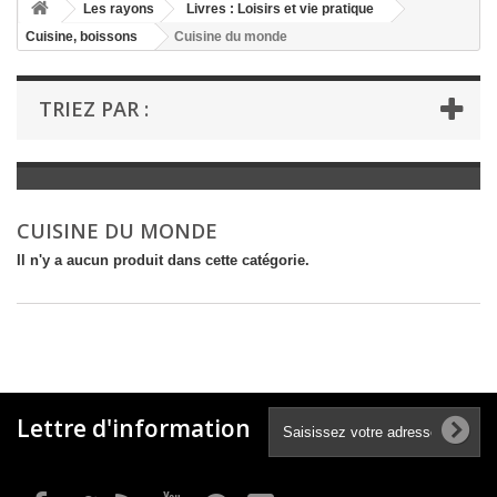
+
Les rayons
Livres : Loisirs et vie pratique
Cuisine, boissons
Cuisine du monde
+
LIVRES : LITTÉRATURE
+
LIVRES : JEUNESSE
TRIEZ PAR :
+
LIVRES : BD ET HUMOUR
+
LIVRES : LOISIRS ET VIE PRATIQUE
+
LIVRES : SCOLAIRE ET DICTIONNAIRE
CUISINE DU MONDE
+
LIVRES ANCIENS AVANT 1900
Il n'y a aucun produit dans cette catégorie.
Lettre d'information