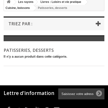
+
Les rayons
Livres : Loisirs et vie pratique
Cuisine, boissons
Patisseries, desserts
+
LIVRES : LITTÉRATURE
+
LIVRES : JEUNESSE
TRIEZ PAR :
+
LIVRES : BD ET HUMOUR
+
LIVRES : LOISIRS ET VIE PRATIQUE
+
LIVRES : SCOLAIRE ET DICTIONNAIRE
PATISSERIES, DESSERTS
+
LIVRES ANCIENS AVANT 1900
Il n'y a aucun produit dans cette catégorie.
Lettre d'information