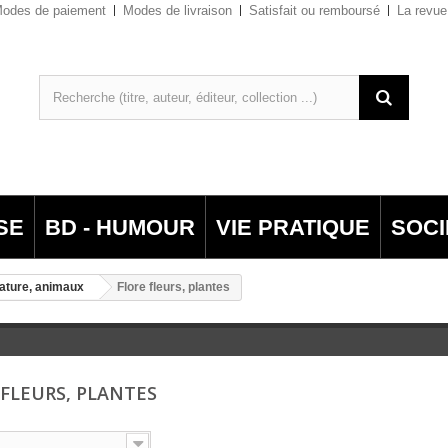
odes de paiement
Modes de livraison
Satisfait ou remboursé
La revue
SE
BD - HUMOUR
VIE PRATIQUE
SOCI
ature, animaux
Flore fleurs, plantes
 FLEURS, PLANTES