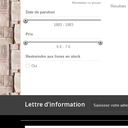
Réinitialiser ce groupe
Résultats 1
Date de parution
1983 - 1983
Prix
6 € - 7 €
Restreindre aux livres en stock
Oui
Lettre d'information