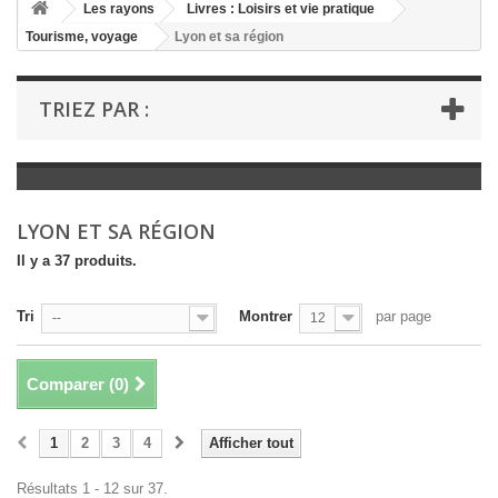
+
Les rayons
Livres : Loisirs et vie pratique
Tourisme, voyage
Lyon et sa région
+
LIVRES : LITTÉRATURE
+
LIVRES : JEUNESSE
TRIEZ PAR :
+
LIVRES : BD ET HUMOUR
+
LIVRES : LOISIRS ET VIE PRATIQUE
+
LIVRES : SCOLAIRE ET DICTIONNAIRE
LYON ET SA RÉGION
+
LIVRES ANCIENS AVANT 1900
Il y a 37 produits.
Tri
Montrer
par page
--
12
Comparer (
0
)
1
2
3
4
Afficher tout
Résultats 1 - 12 sur 37.