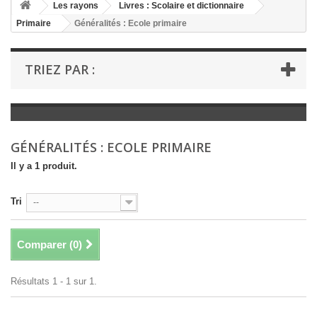
+
Les rayons
Livres : Scolaire et dictionnaire
Primaire
Généralités : Ecole primaire
+
LIVRES : LITTÉRATURE
+
LIVRES : JEUNESSE
TRIEZ PAR :
+
LIVRES : BD ET HUMOUR
+
LIVRES : LOISIRS ET VIE PRATIQUE
+
LIVRES : SCOLAIRE ET DICTIONNAIRE
GÉNÉRALITÉS : ECOLE PRIMAIRE
+
LIVRES ANCIENS AVANT 1900
Il y a 1 produit.
Tri
--
Comparer (
0
)
Résultats 1 - 1 sur 1.