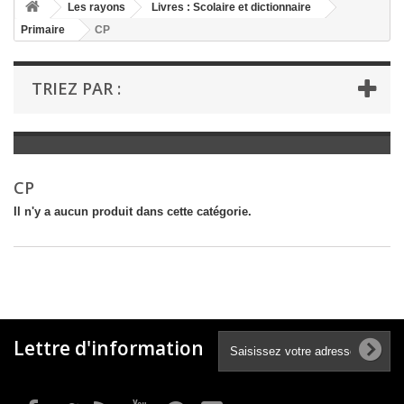
+
Les rayons
Livres : Scolaire et dictionnaire
Primaire
CP
+
LIVRES : LITTÉRATURE
+
LIVRES : JEUNESSE
TRIEZ PAR :
+
LIVRES : BD ET HUMOUR
+
LIVRES : LOISIRS ET VIE PRATIQUE
+
LIVRES : SCOLAIRE ET DICTIONNAIRE
CP
+
LIVRES ANCIENS AVANT 1900
Il n'y a aucun produit dans cette catégorie.
Lettre d'information