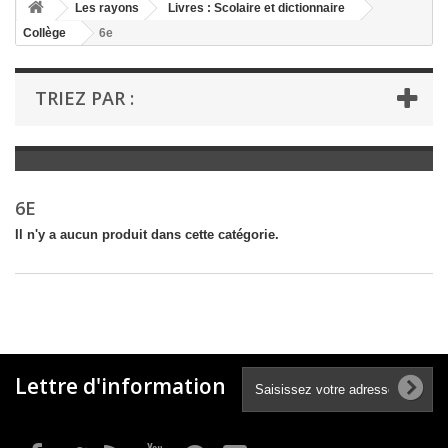
+
Les rayons
Livres : Scolaire et dictionnaire
Collège
6e
+
LIVRES : LITTÉRATURE
+
LIVRES : JEUNESSE
TRIEZ PAR :
+
LIVRES : BD ET HUMOUR
+
LIVRES : LOISIRS ET VIE PRATIQUE
+
LIVRES : SCOLAIRE ET DICTIONNAIRE
6E
+
LIVRES ANCIENS AVANT 1900
Il n'y a aucun produit dans cette catégorie.
Lettre d'information