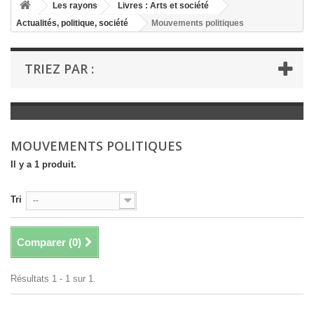
+
Les rayons
Livres : Arts et société
Actualités, politique, société
Mouvements politiques
+
LIVRES : LITTÉRATURE
+
LIVRES : JEUNESSE
TRIEZ PAR :
+
LIVRES : BD ET HUMOUR
+
LIVRES : LOISIRS ET VIE PRATIQUE
+
LIVRES : SCOLAIRE ET DICTIONNAIRE
MOUVEMENTS POLITIQUES
+
LIVRES ANCIENS AVANT 1900
Il y a 1 produit.
Tri
--
Comparer (
0
)
Résultats 1 - 1 sur 1.