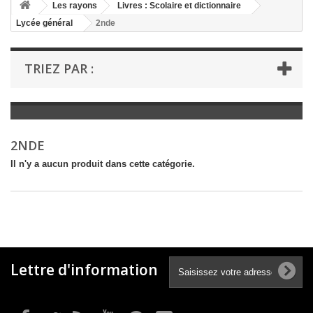
+
Les rayons
Livres : Scolaire et dictionnaire
Lycée général
2nde
+
LIVRES : LITTÉRATURE
+
LIVRES : JEUNESSE
TRIEZ PAR :
+
LIVRES : BD ET HUMOUR
+
LIVRES : LOISIRS ET VIE PRATIQUE
+
LIVRES : SCOLAIRE ET DICTIONNAIRE
2NDE
+
LIVRES ANCIENS AVANT 1900
Il n'y a aucun produit dans cette catégorie.
Lettre d'information