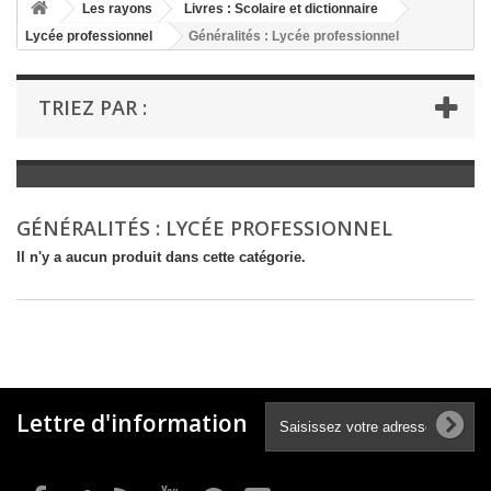
+
Les rayons
Livres : Scolaire et dictionnaire
Lycée professionnel
Généralités : Lycée professionnel
+
LIVRES : LITTÉRATURE
+
LIVRES : JEUNESSE
TRIEZ PAR :
+
LIVRES : BD ET HUMOUR
+
LIVRES : LOISIRS ET VIE PRATIQUE
+
LIVRES : SCOLAIRE ET DICTIONNAIRE
GÉNÉRALITÉS : LYCÉE PROFESSIONNEL
+
LIVRES ANCIENS AVANT 1900
Il n'y a aucun produit dans cette catégorie.
Lettre d'information