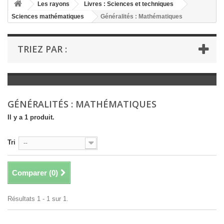
+
Les rayons
Livres : Sciences et techniques
Sciences mathématiques
Généralités : Mathématiques
+
LIVRES : LITTÉRATURE
+
LIVRES : JEUNESSE
TRIEZ PAR :
+
LIVRES : BD ET HUMOUR
+
LIVRES : LOISIRS ET VIE PRATIQUE
+
LIVRES : SCOLAIRE ET DICTIONNAIRE
GÉNÉRALITÉS : MATHÉMATIQUES
+
LIVRES ANCIENS AVANT 1900
Il y a 1 produit.
Tri
--
Comparer (
0
)
Résultats 1 - 1 sur 1.