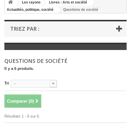
+
Les rayons
Livres : Arts et société
Actualités, politique, société
Questions de société
+
LIVRES : LITTÉRATURE
+
LIVRES : JEUNESSE
TRIEZ PAR :
+
LIVRES : BD ET HUMOUR
+
LIVRES : LOISIRS ET VIE PRATIQUE
+
LIVRES : SCOLAIRE ET DICTIONNAIRE
QUESTIONS DE SOCIÉTÉ
+
LIVRES ANCIENS AVANT 1900
Il y a 6 produits.
Tri
--
Comparer (
0
)
Résultats 1 - 6 sur 6.