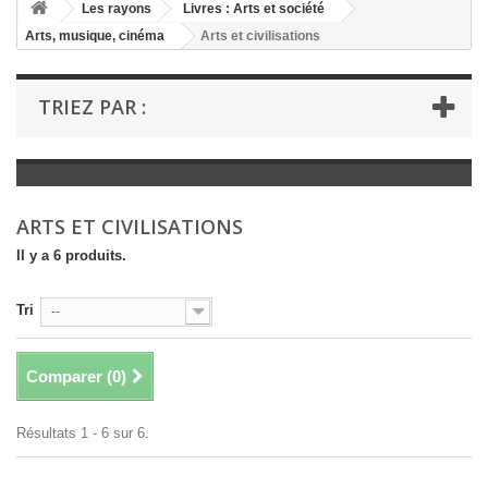
+
Les rayons
Livres : Arts et société
Arts, musique, cinéma
Arts et civilisations
+
LIVRES : LITTÉRATURE
+
LIVRES : JEUNESSE
TRIEZ PAR :
+
LIVRES : BD ET HUMOUR
+
LIVRES : LOISIRS ET VIE PRATIQUE
+
LIVRES : SCOLAIRE ET DICTIONNAIRE
ARTS ET CIVILISATIONS
+
LIVRES ANCIENS AVANT 1900
Il y a 6 produits.
Tri
--
Comparer (
0
)
Résultats 1 - 6 sur 6.