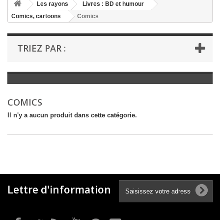
+
Les rayons
Livres : BD et humour
Comics, cartoons
Comics
+
LIVRES : LITTÉRATURE
+
LIVRES : JEUNESSE
TRIEZ PAR :
+
LIVRES : BD ET HUMOUR
+
LIVRES : LOISIRS ET VIE PRATIQUE
+
LIVRES : SCOLAIRE ET DICTIONNAIRE
COMICS
+
LIVRES ANCIENS AVANT 1900
Il n'y a aucun produit dans cette catégorie.
Lettre d'information