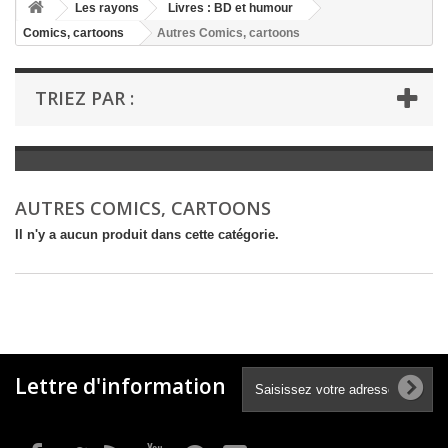
+
Les rayons
Livres : BD et humour
Comics, cartoons
Autres Comics, cartoons
+
LIVRES : LITTÉRATURE
+
LIVRES : JEUNESSE
TRIEZ PAR :
+
LIVRES : BD ET HUMOUR
+
LIVRES : LOISIRS ET VIE PRATIQUE
+
LIVRES : SCOLAIRE ET DICTIONNAIRE
AUTRES COMICS, CARTOONS
+
LIVRES ANCIENS AVANT 1900
Il n'y a aucun produit dans cette catégorie.
Lettre d'information