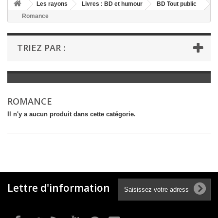
+
Les rayons
Livres : BD et humour
BD Tout public
Romance
+
LIVRES : LITTÉRATURE
+
LIVRES : JEUNESSE
TRIEZ PAR :
+
LIVRES : BD ET HUMOUR
+
LIVRES : LOISIRS ET VIE PRATIQUE
+
LIVRES : SCOLAIRE ET DICTIONNAIRE
ROMANCE
+
LIVRES ANCIENS AVANT 1900
Il n'y a aucun produit dans cette catégorie.
Lettre d'information