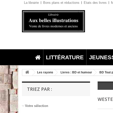
La librairie
Bons plans et réductions
Etats des livres
M
LITTÉRATURE
JEUNES
Les rayons
Livres : BD et humour
BD Tout p
TRIEZ PAR :
WEST
Votre sélection