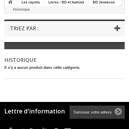
+
Les rayons
Livres : BD et humour
BD Jeunesse
Historique
+
LIVRES : LITTÉRATURE
+
LIVRES : JEUNESSE
TRIEZ PAR :
+
LIVRES : BD ET HUMOUR
+
LIVRES : LOISIRS ET VIE PRATIQUE
+
LIVRES : SCOLAIRE ET DICTIONNAIRE
HISTORIQUE
+
LIVRES ANCIENS AVANT 1900
Il n'y a aucun produit dans cette catégorie.
Lettre d'information