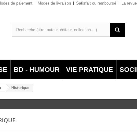
odes de paiement
Modes de livraison
Satisfait ou remboursé
La revue
SE
BD - HUMOUR
VIE PRATIQUE
SOCI
e
Historique
RIQUE