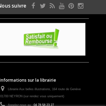
Nous suivre
Informations sur la librairie
Librairie Aux belles illustrations, 164 route de Genève
01700 NEYRON (sur rendez vous uniquement)
Appelez-nous au :
04 78 58 23 27