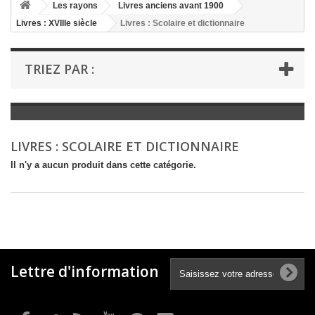
+
Les rayons
Livres anciens avant 1900
Livres : XVIIIe siècle
Livres : Scolaire et dictionnaire
+
LIVRES : LITTÉRATURE
+
LIVRES : JEUNESSE
TRIEZ PAR :
+
LIVRES : BD ET HUMOUR
+
LIVRES : LOISIRS ET VIE PRATIQUE
+
LIVRES : SCOLAIRE ET DICTIONNAIRE
LIVRES : SCOLAIRE ET DICTIONNAIRE
+
LIVRES ANCIENS AVANT 1900
Il n'y a aucun produit dans cette catégorie.
Lettre d'information