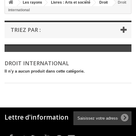
+
Les rayons
Livres : Arts et société
Droit
Droit
international
+
LIVRES : LITTÉRATURE
+
LIVRES : JEUNESSE
TRIEZ PAR :
+
LIVRES : BD ET HUMOUR
+
LIVRES : LOISIRS ET VIE PRATIQUE
+
LIVRES : SCOLAIRE ET DICTIONNAIRE
DROIT INTERNATIONAL
+
LIVRES ANCIENS AVANT 1900
Il n'y a aucun produit dans cette catégorie.
Lettre d'information